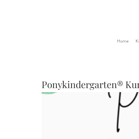
Home
K
Ponykindergarten® Kur